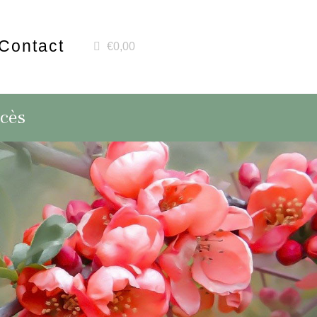
Contact
€0,00
écès