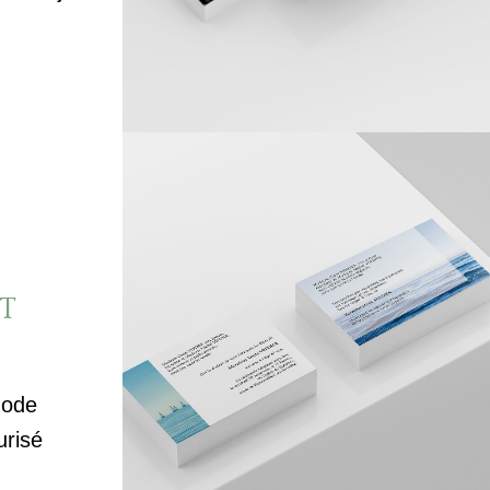
T
mode
urisé