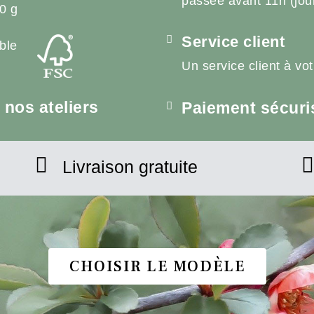
passée avant 11h (jou
0 g
Service client
ble
Un service client à vo
nos ateliers
Paiement sécuri
Livraison gratuite
CHOISIR LE MODÈLE