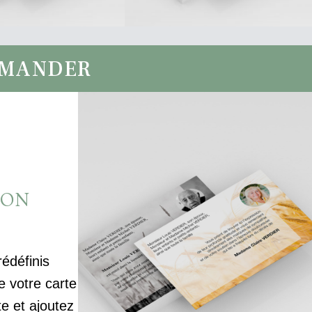
MMANDER
ION
rédéfinis
votre carte
te et ajoutez