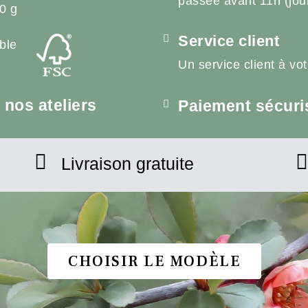
passée avant 11h (jou
0 g
Service client
ble
Un service client à vo
nos ateliers
Paiement sécuri
Livraison gratuite
CHOISIR LE MODÈLE