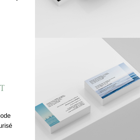
T
mode
urisé