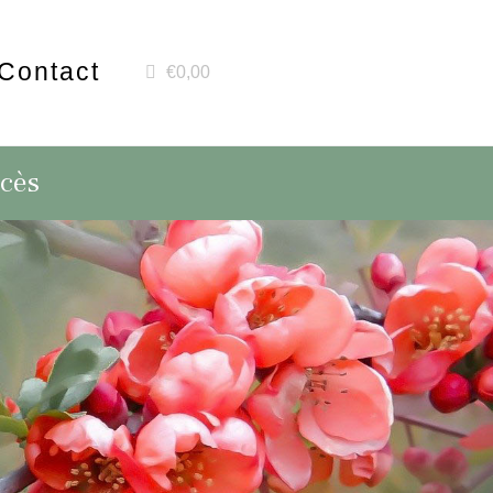
Contact
€0,00
écès