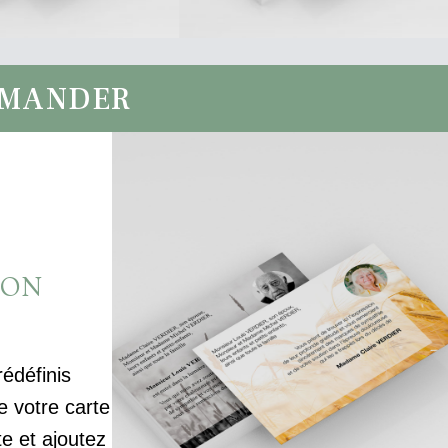
MMANDER
ION
rédéfinis
votre carte
te et ajoutez