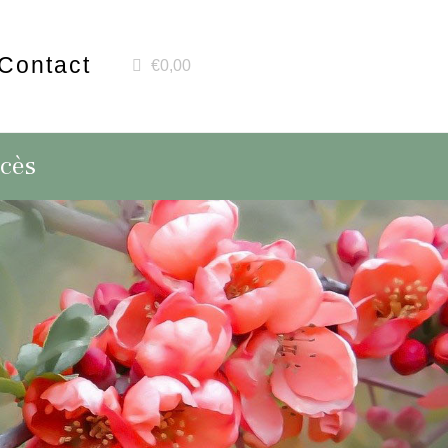
Contact
€0,00
écès