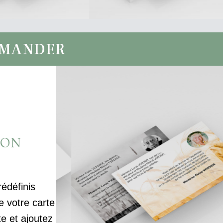
MMANDER
ION
rédéfinis
votre carte
te et ajoutez