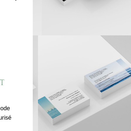
T
mode
urisé