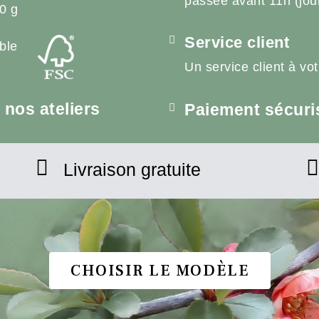
passée avant 11h (jou
0 g
Service client
ble
Un service client à vo
nos ateliers
Paiement sécuri
Livraison gratuite
CHOISIR LE MODÈLE