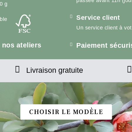
passée avant 11h (jou
0 g
Service client
ble
Un service client à vo
nos ateliers
Paiement sécuri
Livraison gratuite
CHOISIR LE MODÈLE