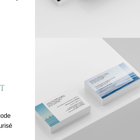
T
mode
urisé