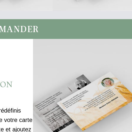
MMANDER
ION
rédéfinis
votre carte
te et ajoutez