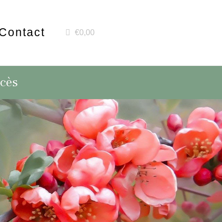
Contact
€0,00
écès