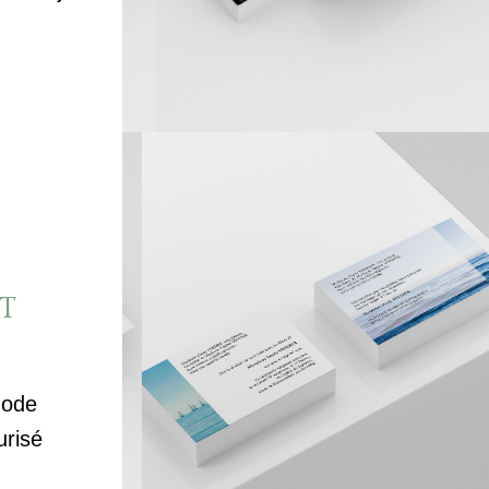
T
mode
urisé