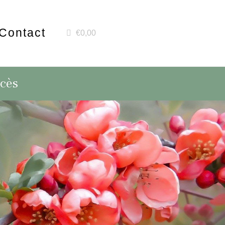
Contact
€0,00
écès