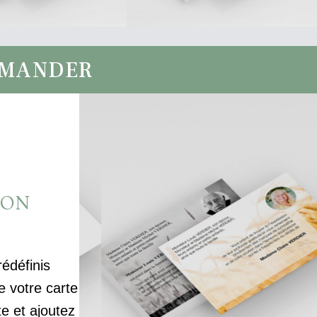
MMANDER
ION
rédéfinis
votre carte
te et ajoutez