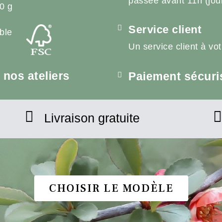
passée avant 11h (jou
0 g
Service client
ble
Un service client à vo
nos ateliers
Paiement sécuri
Livraison gratuite
CHOISIR LE MODÈLE