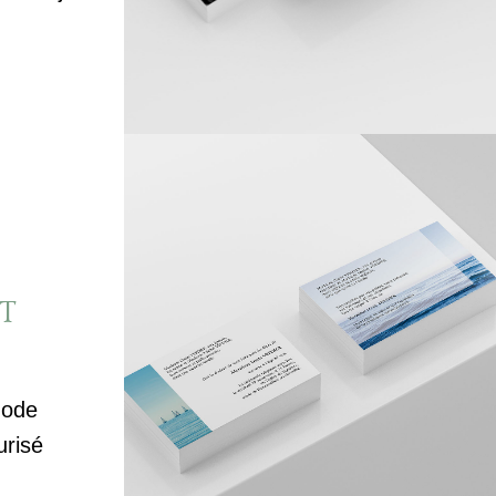
T
mode
urisé