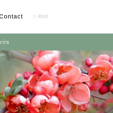
Contact
€0,00
écès