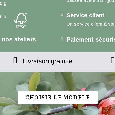
passée avant 11h (jou
0 g
Service client
ble
Un service client à vo
nos ateliers
Paiement sécuri
Livraison gratuite
CHOISIR LE MODÈLE