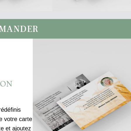
MMANDER
ION
rédéfinis
votre carte
te et ajoutez