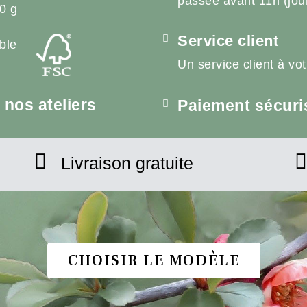
passée avant 11h (jou
0 g
Service client
ble
Un service client à vo
nos ateliers
Paiement sécuri
Livraison gratuite
CHOISIR LE MODÈLE