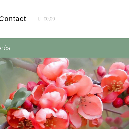
Contact
€0,00
écès