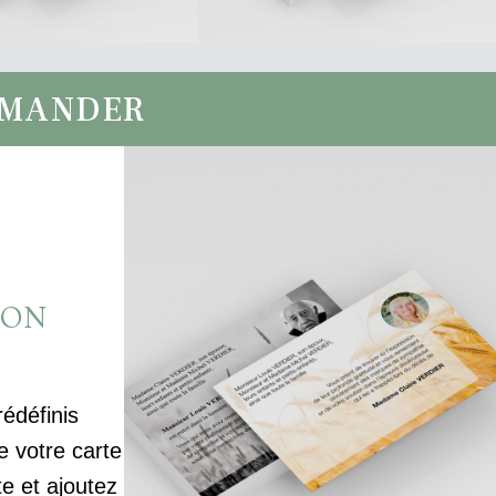
MMANDER
ION
rédéfinis
votre carte
te et ajoutez