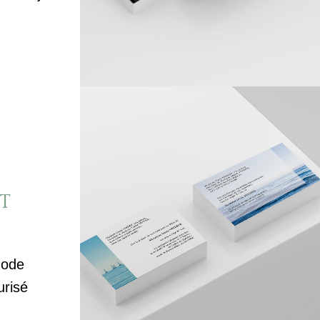
T
mode
urisé