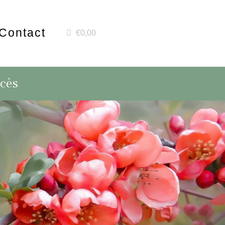
Contact
€0,00
écès