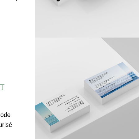
T
mode
urisé