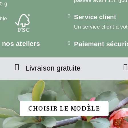
passée avant 11h (jou
0 g
Service client
ble
Un service client à vo
nos ateliers
Paiement sécuri
Livraison gratuite
CHOISIR LE MODÈLE