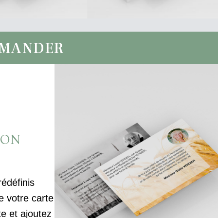
MMANDER
ION
rédéfinis
votre carte
te et ajoutez