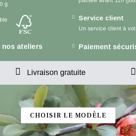
passée avant 11h (jou
0 g
Service client
ble
Un service client à vo
nos ateliers
Paiement sécuri
Livraison gratuite
CHOISIR LE MODÈLE