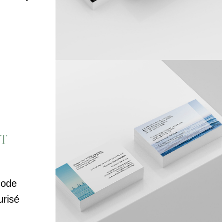
T
mode
urisé