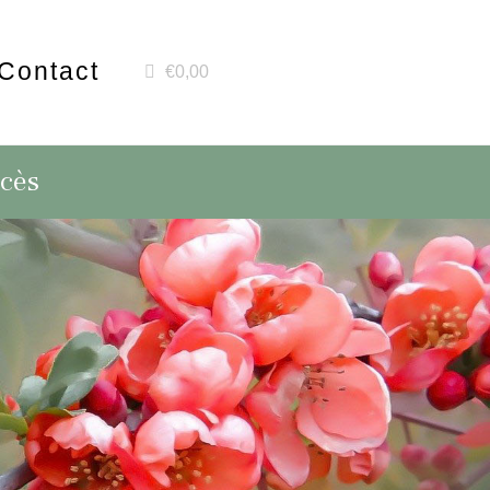
Contact
€0,00
écès