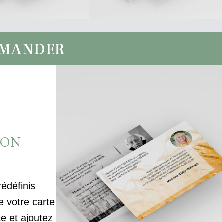
MMANDER
ION
rédéfinis
votre carte
te et ajoutez